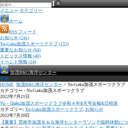
メニュー
カテゴリー
ホーム
RSS フィード
お知らせ
(241)
Yu-Gaku加茂スポーツクラブ
(155)
重要なお知らせ
(64)
トピックス情報
(40)
イベント情報
(24)
加茂B&G海洋センター
検索
HOME
加茂B&G海洋センター
> Yu-Gaku加茂スポーツクラブ
カテゴリー › Yu-Gaku加茂スポーツクラブ
2022年7月21日
Yu－Gaku加茂スポーツクラブ令和４年8月号会報&日程表
カテゴリー:
Yu-Gaku加茂スポーツクラブ
,
お知らせ
2022年7月20日
【重要】雲南市加茂Ｂ＆Ｇ海洋センターラソンテ臨時休館について