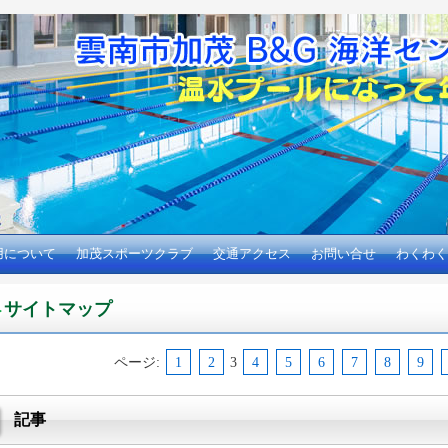
用について
加茂スポーツクラブ
交通アクセス
お問い合せ
わくわく
サイトマップ
ページ:
1
2
3
4
5
6
7
8
9
記事