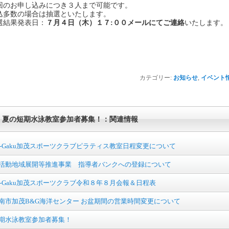
回のお申し込みにつき３人まで可能です。
込多数の場合は抽選といたします。
選結果発表日：
７月４日（木）１７:００メールにてご連絡
いたします。
カテゴリー:
お知らせ
,
イベント
夏の短期水泳教室参加者募集！：関連情報
u-Gaku加茂スポーツクラブピラティス教室日程変更について
活動地域展開等推進事業 指導者バンクへの登録について
u-Gaku加茂スポーツクラブ令和８年８月会報＆日程表
南市加茂B&G海洋センター お盆期間の営業時間変更について
期水泳教室参加者募集！