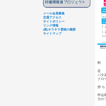
メール会員募集
交通アクセス
サイトポリシー
リンク情報
(株)キラキラ雲南の概要
サイトマップ
料 
定 
バタ
クロ
持 
申込
力の