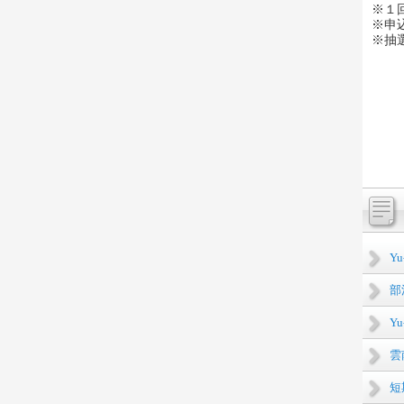
※１
※申
※抽
Y
部
Y
雲
短