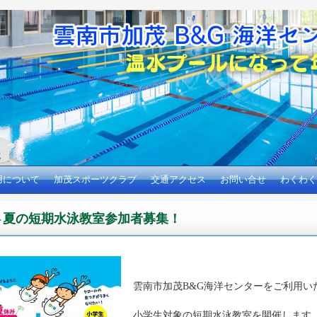
用について
加茂スポーツクラブ
交通アクセス
お問い合せ
わくわく
夏の短期水泳教室参加者募集！
雲南市加茂B&G海洋センターをご利用い
小学生対象の短期水泳教室を開催します