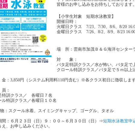
皆様のお申し込みをお待ちしております
【小学生対象 短期水泳教室】
開催日時：
火曜日クラス 7/23、7/30、8/6、8/20 16:
金曜日クラス 7/26、8/2、8/9、8/23 16:0
場 所：雲南市加茂Ｂ＆Ｇ海洋センター
対 象：
バタ足特訓クラス／水が怖い、バタ足で
クロール特訓クラス／バタ足で５ｍ以上
金：3,850円（システム利用料110円含む）※各クラス初日に徴収しま
員：
足特訓クラス／ 各曜日７名
ール特訓クラス／各曜日１０名
ち 物：スクール水着、スイミングキャップ、ゴーグル、タオル
期間：６月２３日（日）９：００
～
６月３０日（日）⇒
短期水泳教室申
うえ、お申し込みください。