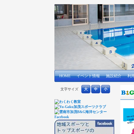
メインコンテンツへ移動
サブコンテンツへ移動
HOME
メインメニュー
イベント情報
施設紹介
利
文字サイズ
大
中
小