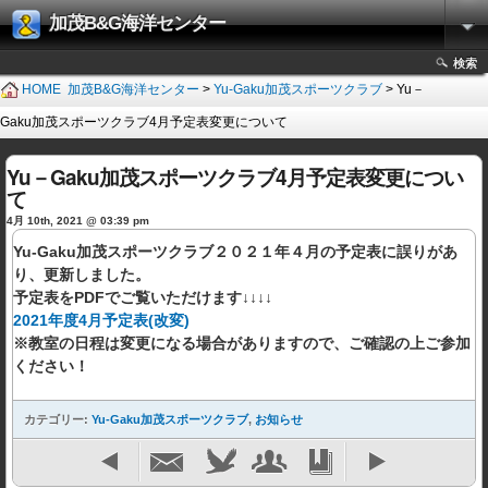
加茂B&G海洋センター
検索
HOME
加茂B&G海洋センター
>
Yu-Gaku加茂スポーツクラブ
> Yu－
Gaku加茂スポーツクラブ4月予定表変更について
Yu－Gaku加茂スポーツクラブ4月予定表変更につい
て
4月 10th, 2021 @ 03:39 pm
Yu-Gaku加茂スポーツクラブ２０２１年４月の予定表に誤りがあ
り、更新しました。
予定表をPDFでご覧いただけます↓↓↓↓
2021年度4月予定表(改変)
※教室の日程は変更になる場合がありますので、ご確認の上ご参加
ください！
カテゴリー:
Yu-Gaku加茂スポーツクラブ
,
お知らせ