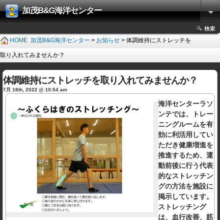
加茂B&G海洋センター
検索
HOME
加茂B&G海洋センター
>
お知らせ
> 体調維持にストレッチを
取り入れてみませんか？
体調維持にストレッチを取り入れてみませんか？
7月 18th, 2022 @ 10:54 am
海洋センターラソ
ンテでは、トレー
ニングルームを有
効に利活用してい
ただき健康増進を
推進するため、運
動前後に行う代表
的なストレッチン
グの方法を施設に
掲示しています。
ストレッチング
は、血行改善、筋