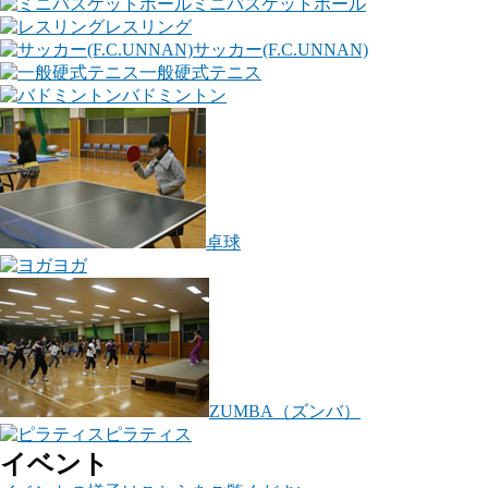
ミニバスケットボール
レスリング
サッカー(F.C.UNNAN)
一般硬式テニス
バドミントン
卓球
ヨガ
ZUMBA（ズンバ）
ピラティス
イベント