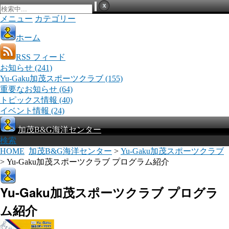
メニュー
カテゴリー
ホーム
RSS フィード
お知らせ
(241)
Yu-Gaku加茂スポーツクラブ
(155)
重要なお知らせ
(64)
トピックス情報
(40)
イベント情報
(24)
加茂B&G海洋センター
検索
HOME
加茂B&G海洋センター
>
Yu-Gaku加茂スポーツクラブ
> Yu-Gaku加茂スポーツクラブ プログラム紹介
Yu-Gaku加茂スポーツクラブ プログラ
ム紹介